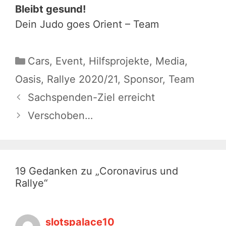
Bleibt gesund!
Dein Judo goes Orient – Team
Kategorien
Cars
,
Event
,
Hilfsprojekte
,
Media
,
Oasis
,
Rallye 2020/21
,
Sponsor
,
Team
Beitrags-
Sachspenden-Ziel erreicht
Navigation
Verschoben…
19 Gedanken zu „Coronavirus und
Rallye“
slotspalace10